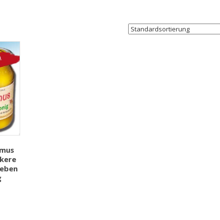
lmus
ckere
ieben
g