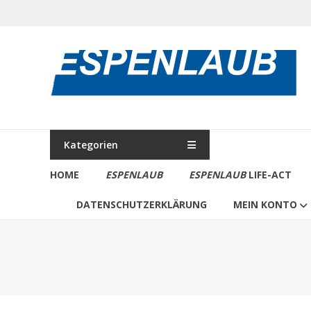
Zum
Inhalt
springen
ESPENLAUB
Verlag
Kategorien
HOME
ESPENLAUB
ESPENLAUB
LIFE-ACT
DATENSCHUTZERKLÄRUNG
MEIN KONTO