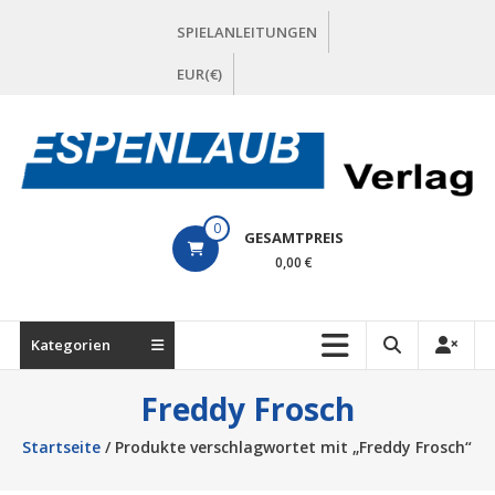
Zum
SPIELANLEITUNGEN
Inhalt
springen
EUR(€)
ESPENLAUB
0
GESAMTPREIS
Verlag
0,00 €
Kategorien
Freddy Frosch
Startseite
/ Produkte verschlagwortet mit „Freddy Frosch“