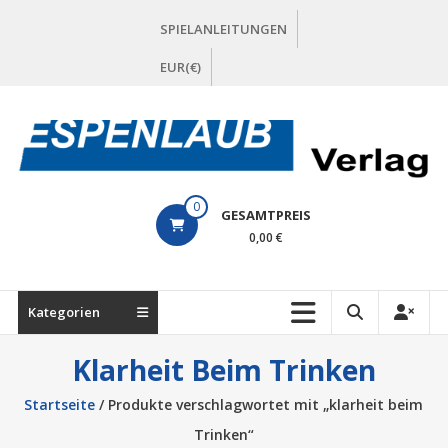
Zum
SPIELANLEITUNGEN
Inhalt
springen
EUR(€)
ESPENLAUB
0
GESAMTPREIS
Verlag
0,00 €
Kategorien
Klarheit Beim Trinken
Startseite
/ Produkte verschlagwortet mit „klarheit beim
Trinken“