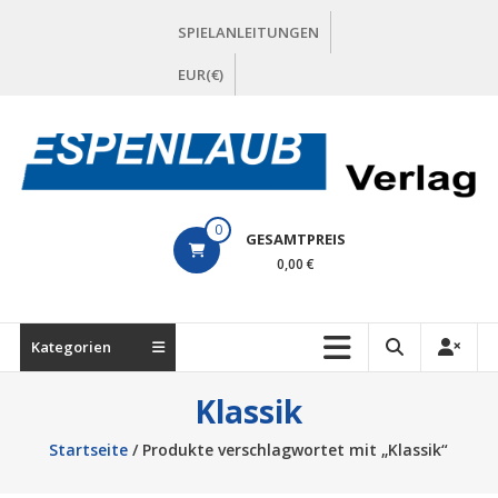
Zum
SPIELANLEITUNGEN
Inhalt
springen
EUR(€)
ESPENLAUB
0
GESAMTPREIS
Verlag
0,00 €
Kategorien
Klassik
Startseite
/ Produkte verschlagwortet mit „Klassik“