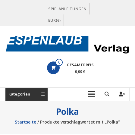
Zum
SPIELANLEITUNGEN
Inhalt
springen
EUR(€)
ESPENLAUB
0
GESAMTPREIS
Verlag
0,00 €
Kategorien
Polka
Startseite
/ Produkte verschlagwortet mit „Polka“