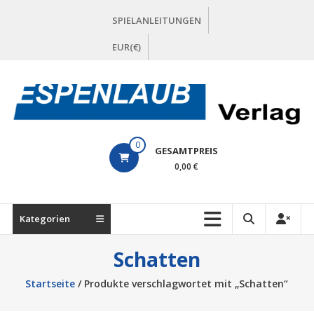
Zum
SPIELANLEITUNGEN
Inhalt
springen
EUR(€)
ESPENLAUB
0
GESAMTPREIS
Verlag
0,00 €
Kategorien
Schatten
Startseite
/ Produkte verschlagwortet mit „Schatten“