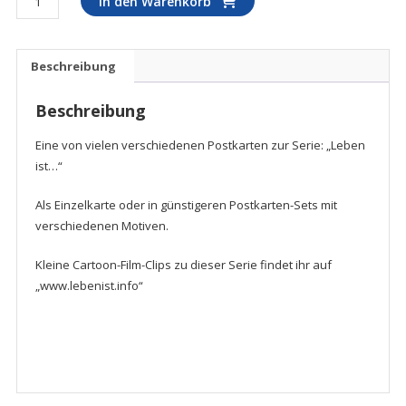
In den Warenkorb
-
Leben
ist...
Beschreibung
sich
an
Beschreibung
Blumen
zu
Eine von vielen verschiedenen Postkarten zur Serie: „Leben
erfreuen!
ist…“
Menge
Als Einzelkarte oder in günstigeren Postkarten-Sets mit
verschiedenen Motiven.
Kleine Cartoon-Film-Clips zu dieser Serie findet ihr auf
„www.lebenist.info“