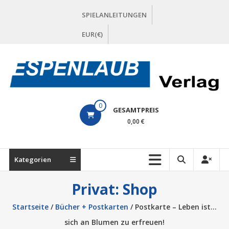
Zum
SPIELANLEITUNGEN
Inhalt
springen
EUR(€)
ESPENLAUB
0
GESAMTPREIS
Verlag
0,00 €
Kategorien
Privat: Shop
Startseite
/
Bücher + Postkarten
/ Postkarte – Leben ist…
sich an Blumen zu erfreuen!